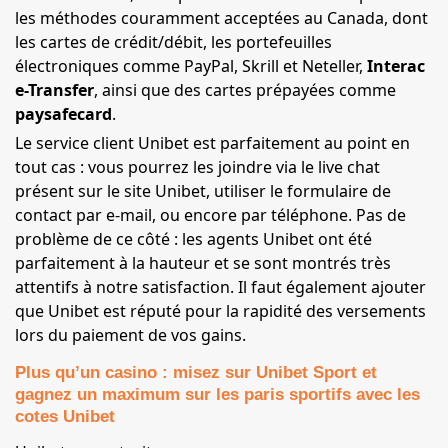
les méthodes couramment acceptées au Canada, dont
les cartes de crédit/débit, les portefeuilles
électroniques comme PayPal, Skrill et Neteller,
Interac
e-Transfer
, ainsi que des cartes prépayées comme
paysafecard
.
Le service client Unibet est parfaitement au point en
tout cas : vous pourrez les joindre via le live chat
présent sur le site Unibet, utiliser le formulaire de
contact par e-mail, ou encore par téléphone. Pas de
problème de ce côté : les agents Unibet ont été
parfaitement à la hauteur et se sont montrés très
attentifs à notre satisfaction. Il faut également ajouter
que Unibet est réputé pour la rapidité des versements
lors du paiement de vos gains.
Plus qu’un casino : misez sur Unibet Sport et
gagnez un maximum sur les paris sportifs avec les
cotes Unibet