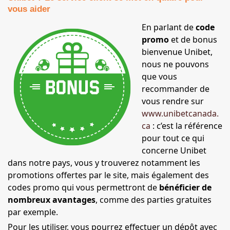
vous aider
En parlant de
code
promo
et de bonus
bienvenue Unibet,
nous ne pouvons
que vous
recommander de
vous rendre sur
www.unibetcanada.
ca
: c’est la référence
pour tout ce qui
concerne Unibet
dans notre pays, vous y trouverez notamment les
promotions offertes par le site, mais également des
codes promo qui vous permettront de
bénéficier de
nombreux avantages
, comme des parties gratuites
par exemple.
Pour les utiliser, vous pourrez effectuer un dépôt avec