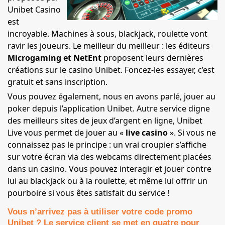
Unibet Casino
est
incroyable. Machines à sous, blackjack, roulette vont
ravir les joueurs. Le meilleur du meilleur : les éditeurs
Microgaming et NetEnt
proposent leurs dernières
créations sur le casino Unibet. Foncez-les essayer, c’est
gratuit et sans inscription.
Vous pouvez également, nous en avons parlé, jouer au
poker depuis l’application Unibet. Autre service digne
des meilleurs sites de jeux d’argent en ligne, Unibet
Live vous permet de jouer au «
live casino
». Si vous ne
connaissez pas le principe : un vrai croupier s’affiche
sur votre écran via des webcams directement placées
dans un casino. Vous pouvez interagir et jouer contre
lui au blackjack ou à la roulette, et même lui offrir un
pourboire si vous êtes satisfait du service !
Vous n’arrivez pas à utiliser votre code promo
Unibet ? Le service client se met en quatre pour