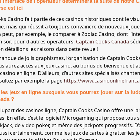
l'interface de l'opérateur déterminera la suite de notre 
se est ici
s Casino fait partie de ces casinos historiques dont le visu
e, mais qui réussit à toujours convaincre de nouveaux jou
 peut, par exemple, le comparer à Zodiac Casino, dont l’inter
en soit pour d'autres opérateurs,
Captain Cooks Canada
sédu
n détaillons les raisons dans cette revue !
anque de jolis graphismes, l’organisation de Captain Cooks
vous aurez accès aux jeux casino, au bonus de bienvenue et 
asino en ligne. D’ailleurs, d’autres sites spécialisés chant
sultez par exemple la page
https://www.casinoonlinefranca
 les jeux en ligne auxquels vous pourrez jouer sur la l
nada ?
upart des casinos ligne, Captain Cooks Casino offre une l
s. En effet, c’est le logiciel Microgaming qui propose tous se
ckjack, de video poker, et même des jackpots progressifs. D’
ussi certainement, comme les jeux de cartes à gratter, les 