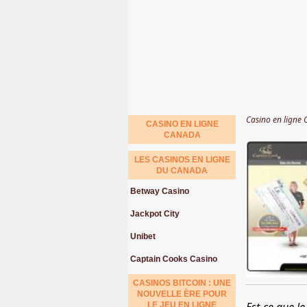
Casino en ligne
CASINO EN LIGNE
CANADA
LES CASINOS EN LIGNE
DU CANADA
Betway Casino
Jackpot City
Unibet
Captain Cooks Casino
CASINOS BITCOIN : UNE
NOUVELLE ÈRE POUR
LE JEU EN LIGNE