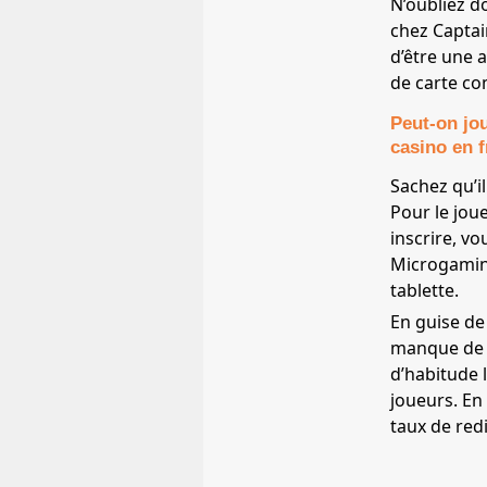
N’oubliez d
chez Captai
d’être une 
de carte co
Peut-on jo
casino en 
Sachez qu’i
Pour le jou
inscrire, vo
Microgamin
tablette.
En guise de
manque de t
d’habitude 
joueurs. En 
taux de red