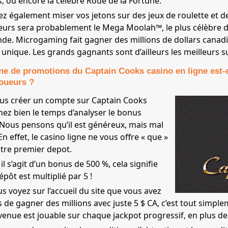
s, ou encore la célèbre Roue de la Fortune.
z également miser vos jetons sur des jeux de roulette et de 
ueurs sera probablement le Mega Moolah™, le plus célèbre d
de. Microgaming fait gagner des millions de dollars canadi
t unique. Les grands gagnants sont d’ailleurs les meilleurs 
e de promotions du Captain Cooks casino en ligne est-e
oueurs ?
us créer un compte sur Captain Cooks
nez bien le temps d’analyser le bonus
Nous pensons qu’il est généreux, mais mal
En effet, le casino ligne ne vous offre « que »
otre premier depot.
l s’agit d’un bonus de 500 %, cela signifie
pôt est multiplié par 5 !
s voyez sur l’accueil du site que vous avez
 de gagner des millions avec juste 5 $ CA, c’est tout simpl
enue est jouable sur chaque jackpot progressif, en plus des