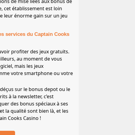
tions de mise liées aux bonus de
 cet établissement est loin
e leur énorme gain sur un jeu
es services du Captain Cooks
oir profiter des jeux gratuits.
ailleurs, au moment de vous
iciel, mais les jeux
omme votre smartphone ou votre
déçus sur le bonus depot ou le
s à la newsletter, c’est
iquer des bonus spéciaux à ses
 la qualité sont bien là, et les
ain Cooks Casino !