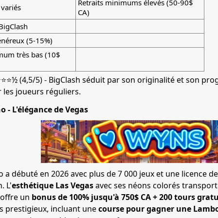
Retraits minimums élevés (50-90$
 variés
CA)
 BigClash
énéreux (5-15%)
mum très bas (10$
⭐½ (4,5/5) - BigClash séduit par son originalité et son pr
 les joueurs réguliers.
o - L'élégance de Vegas
 a débuté en 2026 avec plus de 7 000 jeux et une licence d
 L'
esthétique Las Vegas
avec ses néons colorés transporte 
 offre un
bonus de 100% jusqu'à 750$ CA + 200 tours gratu
s prestigieux, incluant une
course pour gagner une Lambo