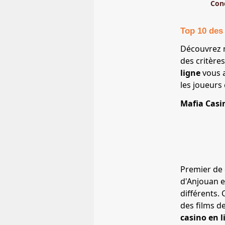
Conc
Top 10 des 
Découvrez 
des critères
ligne
vous a
les joueurs
Mafia Casi
Premier de
d'Anjouan e
différents.
des films d
casino en l