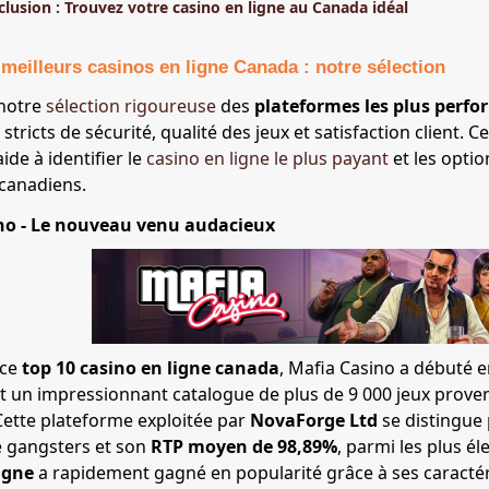
lusion : Trouvez votre casino en ligne au Canada idéal
meilleurs casinos en ligne Canada : notre sélection
notre
sélection rigoureuse
des
plateformes les plus perf
 stricts de sécurité, qualité des jeux et satisfaction client. C
ide à identifier le
casino en ligne le plus payant
et les opti
 canadiens.
no - Le nouveau venu audacieux
 ce
top 10 casino en ligne canada
, Mafia Casino a débuté e
t un impressionnant catalogue de plus de 9 000 jeux prove
 Cette plateforme exploitée par
NovaForge Ltd
se distingue
e gangsters et son
RTP moyen de 98,89%
, parmi les plus é
igne
a rapidement gagné en popularité grâce à ses caractér