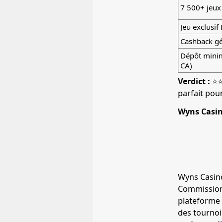
7 500+ jeux
Jeu exclusif
Cashback g
Dépôt mini
CA)
Verdict :
⭐⭐⭐
parfait pour
Wyns Casin
Wyns Casino
Commission.
plateforme
des tournoi