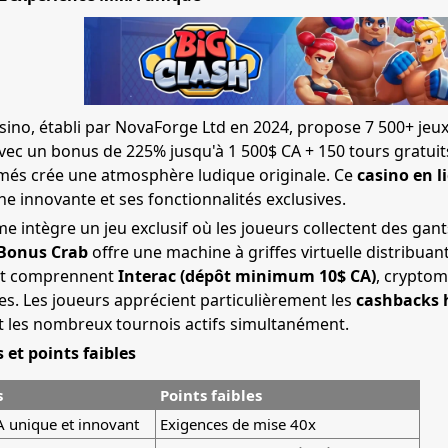
sino, établi par NovaForge Ltd en 2024, propose 7 500+ je
avec un bonus de 225% jusqu'à 1 500$ CA + 150 tours gratui
més crée une atmosphère ludique originale. Ce
casino en 
e innovante et ses fonctionnalités exclusives.
me intègre un jeu exclusif où les joueurs collectent des gan
Bonus Crab
offre une machine à griffes virtuelle distribuant
nt comprennent
Interac (dépôt minimum 10$ CA)
, cryptom
es. Les joueurs apprécient particulièrement les
cashbacks 
t les nombreux tournois actifs simultanément.
s et points faibles
s
Points faibles
unique et innovant
Exigences de mise 40x