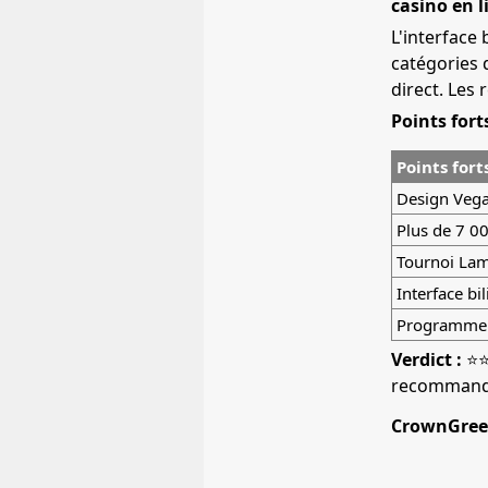
casino en l
L'interface 
catégories 
direct. Les 
Points fort
Points fort
Design Vega
Plus de 7 0
Tournoi Lam
Interface bi
Programme 
Verdict :
⭐⭐⭐
recommandé 
CrownGreen